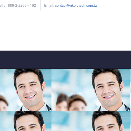
ll :
+886-2-2266-4162
Email:
contact@nkbiotech.com.tw