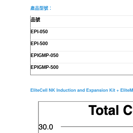
產品型號：
品號
EPI-050
EPI-500
EPIGMP-050
EPIGMP-500
EliteCell NK Induction and Expansion Kit + Elite