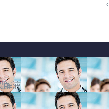
Ca
裂解液