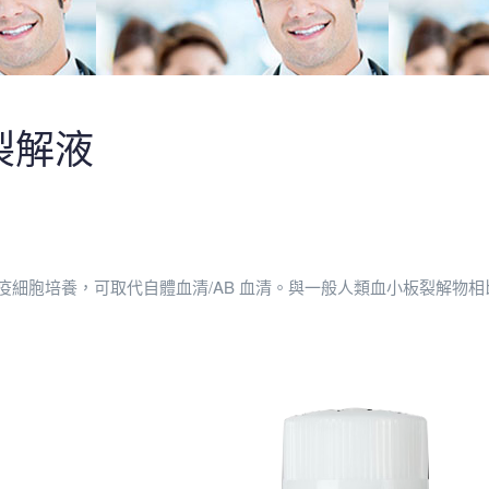
裂解液
細胞培養，可取代自體血清/AB 血清。與一般人類血小板裂解物相比，Elit